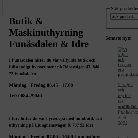
Sök produkte
Butik &
Maskinuthyrning
Senaste nytt
Funäsdalen & Idre
I Funäsdalen hittar du vår välfyllda butik och
fullständigt hyrsortiment på Rörosvägen 43, 846
72 Funäsdalen.
Vi säljer
Måndag - Fredag 06.45 - 17.00
och
Tel: 0684-29040
trycker
era
profilkläde
Publicera
25/4,
I Idre hittar du vår hyresdepå med minibutik och
2022
uthyrning på Ljunghemsvägen 8, 797 92 Idre.
Måndag - Fredag 07.00 - 16.00 Lunchstängt