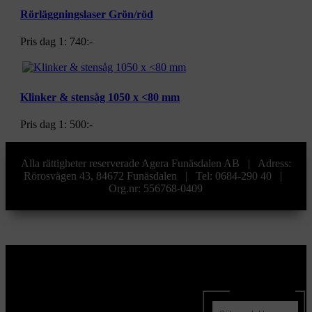
Rörläggningslaser Grön/röd
Pris dag 1:
740:-
Klinker & stensåg 1050 x <80 mm
Pris dag 1:
500:-
Alla rättigheter reserverade Agera Funäsdalen AB | Adress:
Rörosvägen 43, 84672 Funäsdalen | Tel: 0684-290 40 |
Org.nr: 556768-0409
Sök produkter