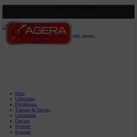
Inga varor i bokningen
Visa priser:
exkl. moms.
inkl. moms.
Hem
Uthyrning
Försäljning
Tjänster & Service
Utbildning
Om oss
Nyheter
Kontakt