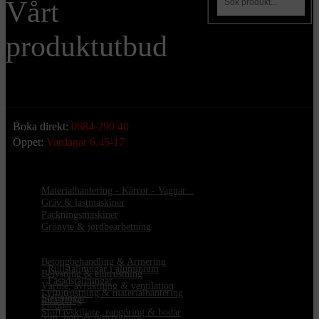
Vårt
produktutbud
Boka direkt:
0684-290 40
Öppet:
Vardagar 6.45-17
Materialhantering - Kärror - Vagnar...
Gräv & lastmaskiner
Packningsmaskiner
Grönyte & jordbearbetning
Betongbehandling & Armering
•
Rullställningar i aluminium
Belysning & elutrustning
•
Fasadställningar
Värme, avfuktning & ventilation
Lyftutrustning & materialhantering
Ställningar
Infästning
Pumpar
Stoftavskiljare, rengöring & bodar
Slip, borr & bearbetning